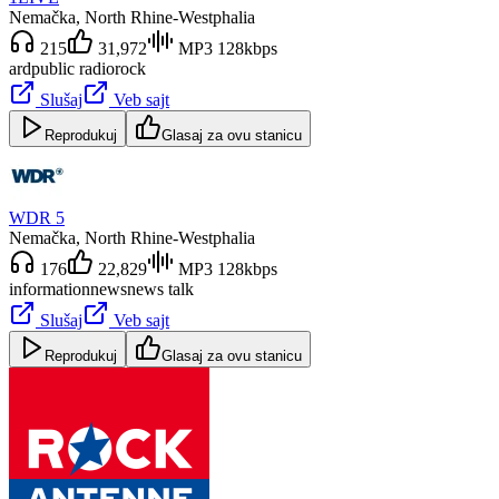
Nemačka
, North Rhine-Westphalia
215
31,972
MP3 128kbps
ard
public radio
rock
Slušaj
Veb sajt
Reprodukuj
Glasaj za ovu stanicu
WDR 5
Nemačka
, North Rhine-Westphalia
176
22,829
MP3 128kbps
information
news
news talk
Slušaj
Veb sajt
Reprodukuj
Glasaj za ovu stanicu