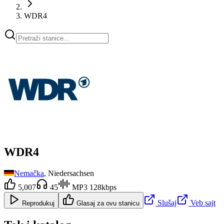
WDR4
WDR4
Nemačka
, Niedersachsen
5,007
45
MP3 128kbps
Slušaj
Veb sajt
Reprodukuj
Glasaj za ovu stanicu