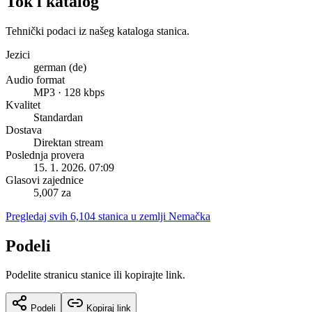
Tok i katalog
Tehnički podaci iz našeg kataloga stanica.
Jezici
german (de)
Audio format
MP3 · 128 kbps
Kvalitet
Standardan
Dostava
Direktan stream
Poslednja provera
15. 1. 2026. 07:09
Glasovi zajednice
5,007 za
Pregledaj svih 6,104 stanica u zemlji Nemačka
Podeli
Podelite stranicu stanice ili kopirajte link.
Podeli
Kopiraj link