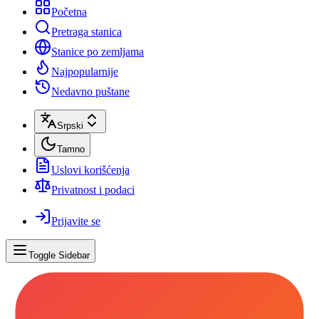
Početna
Pretraga stanica
Stanice po zemljama
Najpopularnije
Nedavno puštane
Srpski
Tamno
Uslovi korišćenja
Privatnost i podaci
Prijavite se
Toggle Sidebar