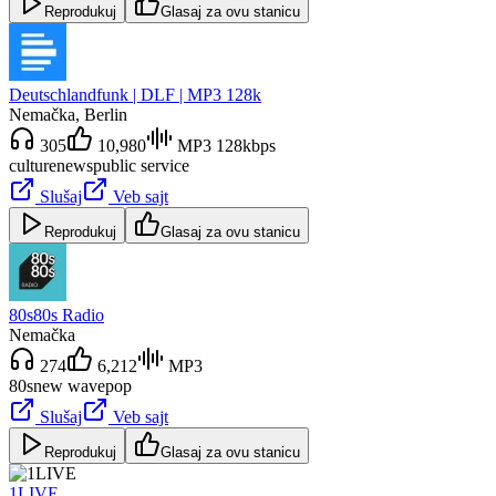
Reprodukuj
Glasaj za ovu stanicu
Deutschlandfunk | DLF | MP3 128k
Nemačka
, Berlin
305
10,980
MP3 128kbps
culture
news
public service
Slušaj
Veb sajt
Reprodukuj
Glasaj za ovu stanicu
80s80s Radio
Nemačka
274
6,212
MP3
80s
new wave
pop
Slušaj
Veb sajt
Reprodukuj
Glasaj za ovu stanicu
1LIVE