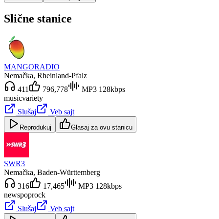
Slične stanice
MANGORADIO
Nemačka
, Rheinland-Pfalz
411
796,778
MP3 128kbps
music
variety
Slušaj
Veb sajt
Reprodukuj
Glasaj za ovu stanicu
SWR3
Nemačka
, Baden-Württemberg
316
17,465
MP3 128kbps
news
pop
rock
Slušaj
Veb sajt