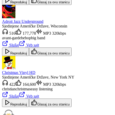
Reprodukuj
Glasaj za ovu stanicu
Adroit Jazz Underground
Sjedinjene Američke Države
, Wisconsin
516
177,778
MP3 320kbps
avant-garde
bebop
big band
Slušaj
Veb sajt
Reprodukuj
Glasaj za ovu stanicu
Christmas Vinyl HD
Sjedinjene Američke Države
, New York NY
422
164,600
MP3 320kbps
christian
christmas
easy listening
Slušaj
Veb sajt
Reprodukuj
Glasaj za ovu stanicu