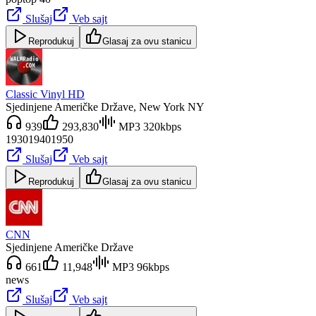
Slušaj
Veb sajt
Reprodukuj
Glasaj za ovu stanicu
Classic Vinyl HD
Sjedinjene Američke Države
, New York NY
939
293,830
MP3 320kbps
1930
1940
1950
Slušaj
Veb sajt
Reprodukuj
Glasaj za ovu stanicu
CNN
Sjedinjene Američke Države
661
11,948
MP3 96kbps
news
Slušaj
Veb sajt