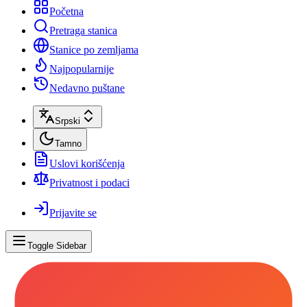
Početna
Pretraga stanica
Stanice po zemljama
Najpopularnije
Nedavno puštane
Srpski
Tamno
Uslovi korišćenja
Privatnost i podaci
Prijavite se
Toggle Sidebar