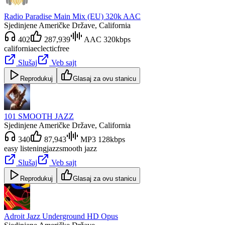
Radio Paradise Main Mix (EU) 320k AAC
Sjedinjene Američke Države
, California
402
287,939
AAC 320kbps
california
eclectic
free
Slušaj
Veb sajt
Reprodukuj
Glasaj za ovu stanicu
101 SMOOTH JAZZ
Sjedinjene Američke Države
, California
340
87,943
MP3 128kbps
easy listening
jazz
smooth jazz
Slušaj
Veb sajt
Reprodukuj
Glasaj za ovu stanicu
Adroit Jazz Underground HD Opus