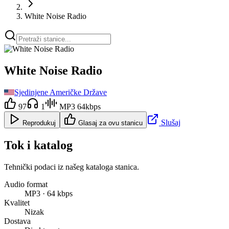
White Noise Radio
White Noise Radio
Sjedinjene Američke Države
97
1
MP3 64kbps
Slušaj
Reprodukuj
Glasaj za ovu stanicu
Tok i katalog
Tehnički podaci iz našeg kataloga stanica.
Audio format
MP3 · 64 kbps
Kvalitet
Nizak
Dostava