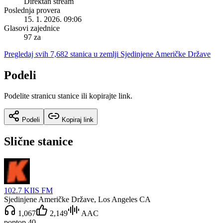
Direktan stream
Poslednja provera
15. 1. 2026. 09:06
Glasovi zajednice
97 za
Pregledaj svih 7,682 stanica u zemlji Sjedinjene Američke Države
Podeli
Podelite stranicu stanice ili kopirajte link.
Podeli
Kopiraj link
Slične stanice
102.7 KIIS FM
Sjedinjene Američke Države
, Los Angeles CA
1,067
2,149
AAC
pop
top 40