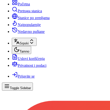
Početna
Pretraga stanica
Stanice po zemljama
Najpopularnije
Nedavno puštane
Srpski
Tamno
Uslovi korišćenja
Privatnost i podaci
Prijavite se
Toggle Sidebar