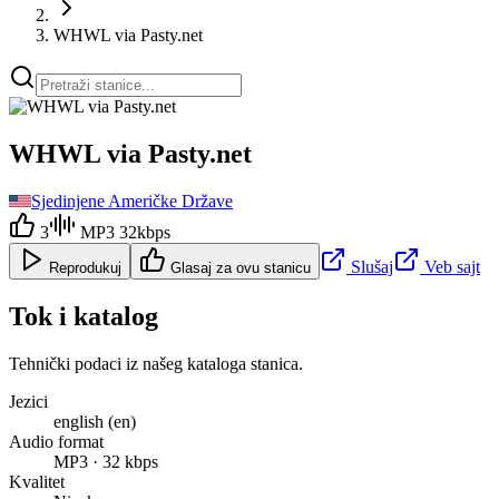
WHWL via Pasty.net
WHWL via Pasty.net
Sjedinjene Američke Države
3
MP3 32kbps
Slušaj
Veb sajt
Reprodukuj
Glasaj za ovu stanicu
Tok i katalog
Tehnički podaci iz našeg kataloga stanica.
Jezici
english (en)
Audio format
MP3 · 32 kbps
Kvalitet