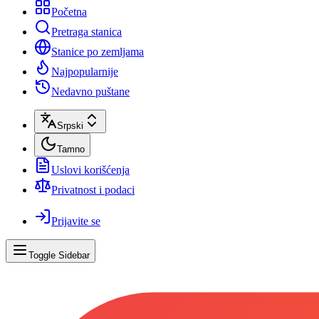
Početna
Pretraga stanica
Stanice po zemljama
Najpopularnije
Nedavno puštane
Srpski
Tamno
Uslovi korišćenja
Privatnost i podaci
Prijavite se
Toggle Sidebar