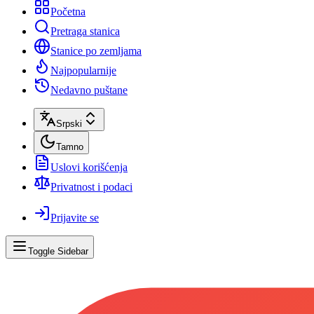
Početna
Pretraga stanica
Stanice po zemljama
Najpopularnije
Nedavno puštane
Srpski
Tamno
Uslovi korišćenja
Privatnost i podaci
Prijavite se
Toggle Sidebar