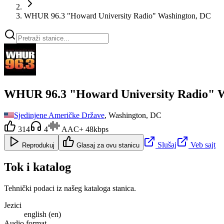
WHUR 96.3 "Howard University Radio" Washington, DC
WHUR 96.3 "Howard University Radio" 
Sjedinjene Američke Države
, Washington, DC
314
4
AAC+ 48kbps
Slušaj
Veb sajt
Reprodukuj
Glasaj za ovu stanicu
Tok i katalog
Tehnički podaci iz našeg kataloga stanica.
Jezici
english (en)
Audio format