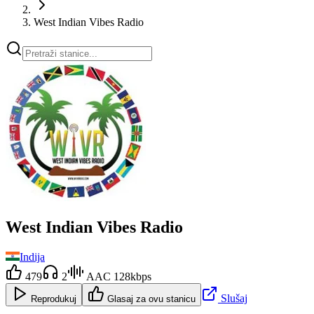
West Indian Vibes Radio
West Indian Vibes Radio
Indija
479
2
AAC 128kbps
Slušaj
Reprodukuj
Glasaj za ovu stanicu