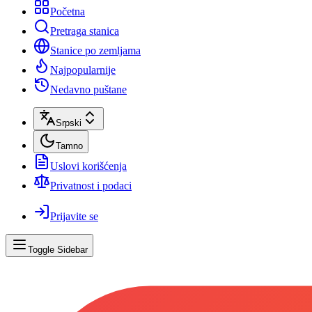
Početna
Pretraga stanica
Stanice po zemljama
Najpopularnije
Nedavno puštane
Srpski
Tamno
Uslovi korišćenja
Privatnost i podaci
Prijavite se
Toggle Sidebar