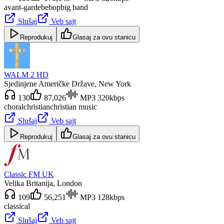
avant-garde
bebop
big band
Slušaj
Veb sajt
Reprodukuj
Glasaj za ovu stanicu
WALM 2 HD
Sjedinjene Američke Države
, New York
130
87,026
MP3 320kbps
choral
christian
christian music
Slušaj
Veb sajt
Reprodukuj
Glasaj za ovu stanicu
Classic FM UK
Velika Britanija
, London
109
56,251
MP3 128kbps
classical
Slušaj
Veb sajt