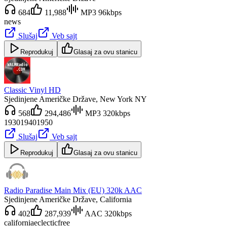
684
11,988
MP3 96kbps
news
Slušaj
Veb sajt
Reprodukuj
Glasaj za ovu stanicu
Classic Vinyl HD
Sjedinjene Američke Države
, New York NY
568
294,486
MP3 320kbps
1930
1940
1950
Slušaj
Veb sajt
Reprodukuj
Glasaj za ovu stanicu
Radio Paradise Main Mix (EU) 320k AAC
Sjedinjene Američke Države
, California
402
287,939
AAC 320kbps
california
eclectic
free