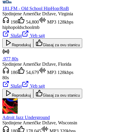
181.FM - Old School HipHop/RnB
Sjedinjene Američke Države
, Virginia
198
54,800
MP3 128kbps
hiphop
oldschool
rnb
Slušaj
Veb sajt
Reprodukuj
Glasaj za ovu stanicu
.977 80s
Sjedinjene Američke Države
, Florida
186
54,679
MP3 128kbps
80s
Slušaj
Veb sajt
Reprodukuj
Glasaj za ovu stanicu
Adroit Jazz Underground
Sjedinjene Američke Države
, Wisconsin
180
178,045
MP3 320kbps