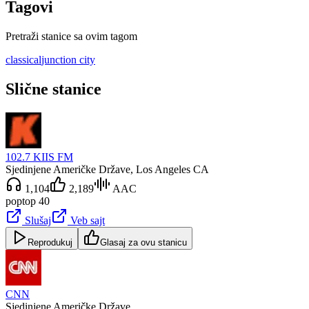
Tagovi
Pretraži stanice sa ovim tagom
classical
junction city
Slične stanice
102.7 KIIS FM
Sjedinjene Američke Države
, Los Angeles CA
1,104
2,189
AAC
pop
top 40
Slušaj
Veb sajt
Reprodukuj
Glasaj za ovu stanicu
CNN
Sjedinjene Američke Države