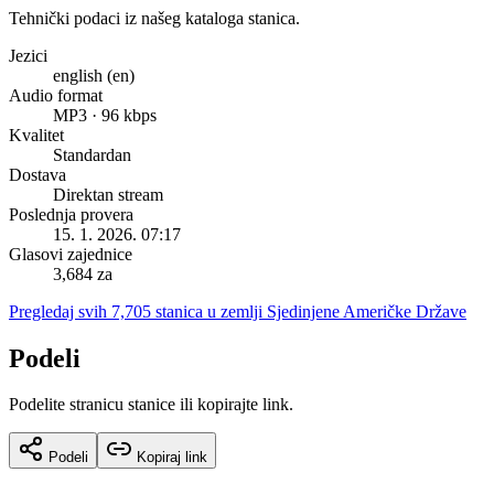
Tehnički podaci iz našeg kataloga stanica.
Jezici
english (en)
Audio format
MP3 · 96 kbps
Kvalitet
Standardan
Dostava
Direktan stream
Poslednja provera
15. 1. 2026. 07:17
Glasovi zajednice
3,684 za
Pregledaj svih 7,705 stanica u zemlji Sjedinjene Američke Države
Podeli
Podelite stranicu stanice ili kopirajte link.
Podeli
Kopiraj link