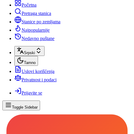
Početna
Pretraga stanica
Stanice po zemljama
Najpopularnije
Nedavno puštane
Srpski
Tamno
Uslovi korišćenja
Privatnost i podaci
Prijavite se
Toggle Sidebar