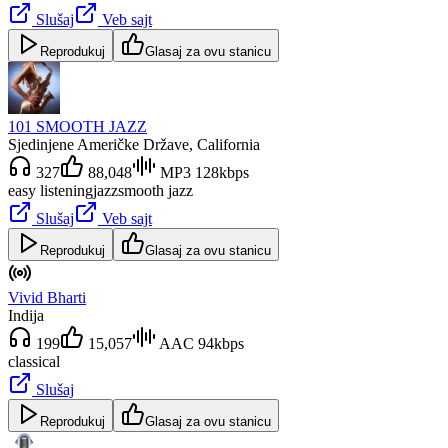
Slušaj
Veb sajt
Reprodukuj
Glasaj za ovu stanicu
101 SMOOTH JAZZ
Sjedinjene Američke Države
, California
327
88,048
MP3 128kbps
easy listening
jazz
smooth jazz
Slušaj
Veb sajt
Reprodukuj
Glasaj za ovu stanicu
Vivid Bharti
Indija
199
15,057
AAC 94kbps
classical
Slušaj
Reprodukuj
Glasaj za ovu stanicu